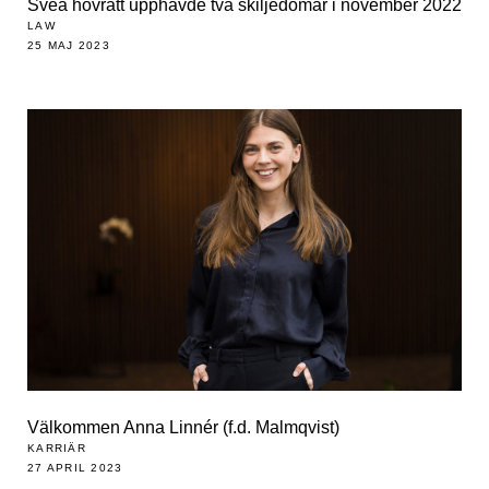
Svea hovrätt upphävde två skiljedomar i november 2022
LAW
25 MAJ 2023
Välkommen Anna Linnér (f.d. Malmqvist)
KARRIÄR
27 APRIL 2023