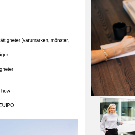
ättigheter (varumärken, mönster,
ågor
igheter
w how
 EUIPO